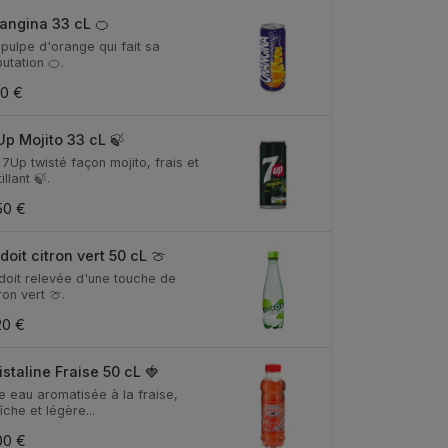
angina 33 cL 🍊
 pulpe d'orange qui fait sa
utation 🍊.
80 €
Up Mojito 33 cL 🍃
7Up twisté façon mojito, frais et
illant 🍃.
50 €
doit citron vert 50 cL 🍈
doit relevée d'une touche de
ron vert 🍈.
20 €
istaline Fraise 50 cL 🍓
e eau aromatisée à la fraise,
îche et légère...
00 €