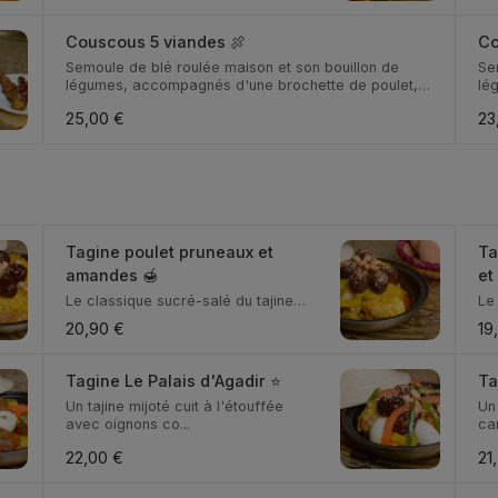
Couscous 5 viandes 🍖
Co
Semoule de blé roulée maison et son bouillon de
Se
légumes, accompagnés d'une brochette de poulet,
lé
d'un...
d'u
25,00 €
23
Tagine poulet pruneaux et
Ta
amandes 🍯
et
Le classique sucré-salé du tajine
Le
marocain : poule...
con
20,90 €
19
Tagine Le Palais d'Agadir ⭐
Ta
Un tajine mijoté cuit à l'étouffée
Un 
avec oignons co...
ca
22,00 €
21