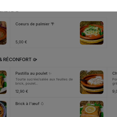
ÈRETÉ 🥗
Coeurs de palmier 🌴
5,00 €
& RÉCONFORT 🥠
Pastilla au poulet ✨
Ch
Tourte sucrée/salée aux feuilles de
Po
brick, poulet...
gri
12,90 €
9,
Brick à l'œuf 🥚