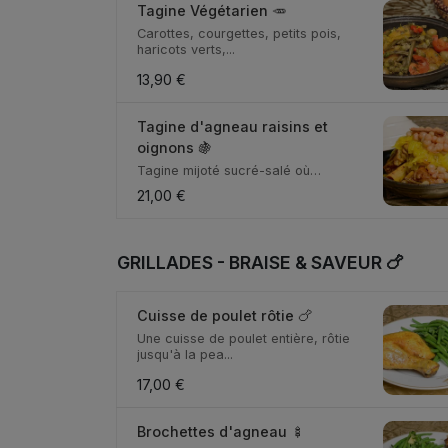
Tagine Végétarien 🥕
Carottes, courgettes, petits pois,
haricots verts,...
13,90 €
Tagine d'agneau raisins et
oignons 🍇
Tagine mijoté sucré-salé où
l'agneau confit sous l...
21,00 €
GRILLADES - BRAISE & SAVEUR 🍗
Cuisse de poulet rôtie 🍗
Une cuisse de poulet entière, rôtie
jusqu'à la pea...
17,00 €
Brochettes d'agneau 🍢