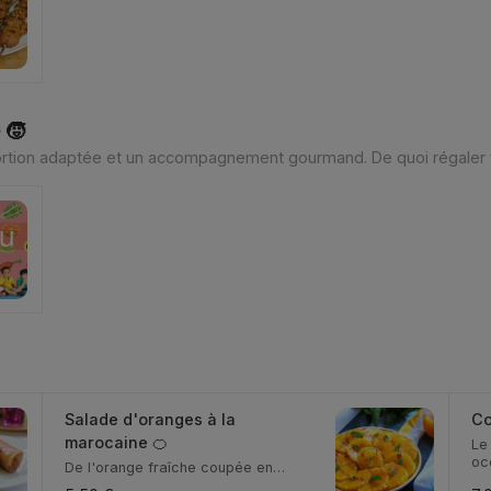
 🧒
rtion adaptée et un accompagnement gourmand. De quoi régaler tou

Salade d'oranges à la
Co
marocaine 🍊
Le
occ
De l'orange fraîche coupée en
tranches, relevée d'...