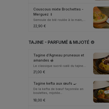
Couscous mixte Brochettes -
Merguez 🍢
Semoule de blé roulée à la main,
bouillon de légum...
22,90 €
TAJINE - PARFUMÉ & MIJOTÉ 🍲
Tagine d'Agneau pruneaux et
amandes 🍯
Le classique sucré-salé du tajine
marocain : agnea...
21,00 €
Tagine kefta aux œufs 🍳
De la kefta de bœuf façonnée en
boulettes, mijotée...
18,00 €