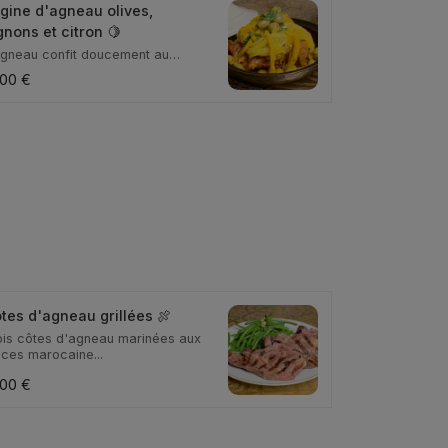
gine d'agneau olives,
gnons et citron 🍋
agneau confit doucement au
tact des olives ch...
,00 €
tes d'agneau grillées 🍖
ois côtes d'agneau marinées aux
ices marocaine...
,00 €