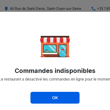
place
phone
44 Rue de Saint-Denis, Saint-Ouen-sur-Seine
+33 1 8
Commandes indisponibles
Le restaurant a désactivé les commandes en ligne pour le momen
pdate
keyboard_arrow_down
Choisir un créneau
Ajouter une adresse 
OK