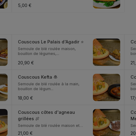
5,00 €
Couscous Le Palais d'Agadir ⭐
Co
Semoule de blé roulée maison,
Se
bouillon de légumes,...
bou
20,90 €
21
Couscous Kefta 🧆
Co
Semoule de blé roulée à la main,
Se
bouillon de légum...
bou
18,00 €
17
Couscous côtes d'agneau
Co
grillées 🍖
Me
Semoule de blé roulée maison et
Se
son bouillon de lé...
bou
21,00 €
20