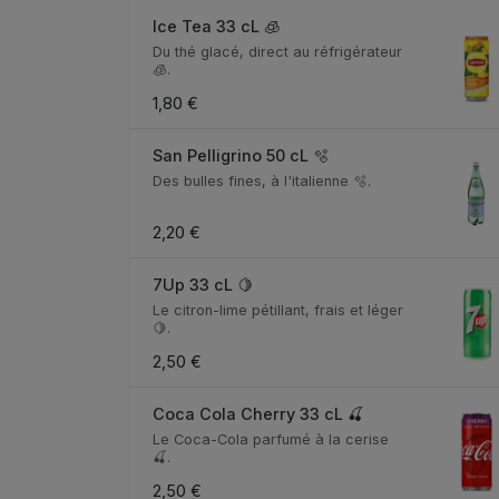
Ice Tea 33 cL 🧊
Du thé glacé, direct au réfrigérateur
🧊.
1,80 €
San Pelligrino 50 cL 🫧
Des bulles fines, à l'italienne 🫧.
2,20 €
7Up 33 cL 🍋
Le citron-lime pétillant, frais et léger
🍋.
2,50 €
Coca Cola Cherry 33 cL 🍒
Le Coca-Cola parfumé à la cerise
🍒.
2,50 €