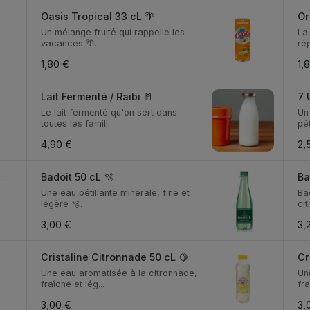
Oasis Tropical 33 cL 🌴
Or
Un mélange fruité qui rappelle les
La
vacances 🌴.
rép
1,80 €
1,
Lait Fermenté / Raibi 🥛
7 
Le lait fermenté qu'on sert dans
Un 
toutes les famill...
pét
4,90 €
2,
Badoit 50 cL 🫧
Ba
Une eau pétillante minérale, fine et
Ba
légère 🫧.
cit
3,00 €
3,
Cristaline Citronnade 50 cL 🍋
Cr
Une eau aromatisée à la citronnade,
Un
fraîche et lég...
fra
3,00 €
3,