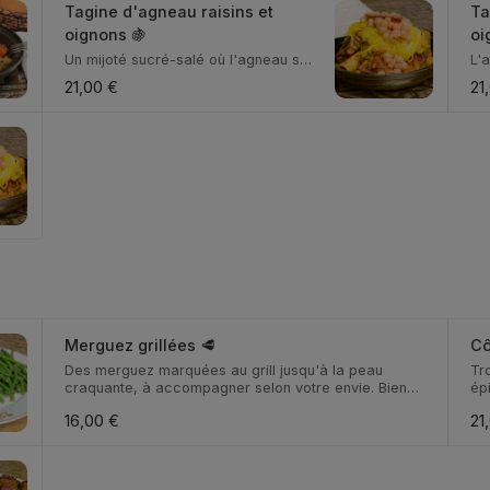
Tagine d'agneau raisins et
Ta
oignons 🍇
oi
Un mijoté sucré-salé où l'agneau se
L'
marie aux rais...
con
21,00 €
21
Merguez grillées 🥩
Cô
Des merguez marquées au grill jusqu'à la peau
Tr
craquante, à accompagner selon votre envie. Bien
ép
relev...
16,00 €
21