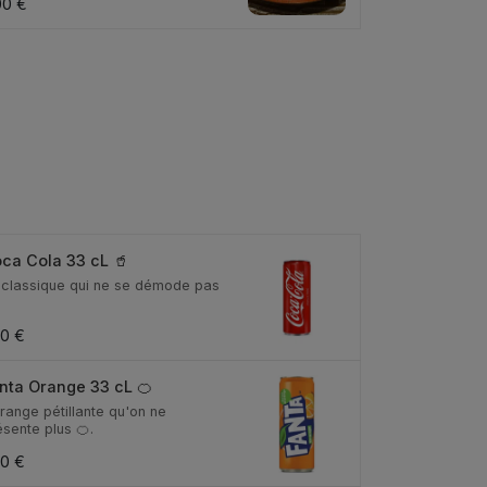
00 €
ca Cola 33 cL 🥤
 classique qui ne se démode pas
80 €
nta Orange 33 cL 🍊
range pétillante qu'on ne
ésente plus 🍊.
80 €