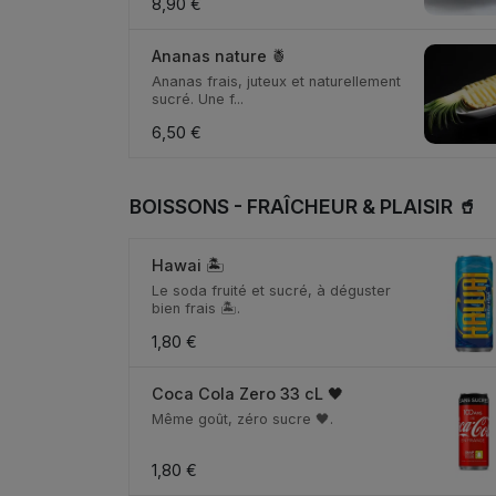
8,90 €
Ananas nature 🍍
Ananas frais, juteux et naturellement
sucré. Une f...
6,50 €
BOISSONS - FRAÎCHEUR & PLAISIR 🥤
Hawai 🏝️
Le soda fruité et sucré, à déguster
bien frais 🏝️.
1,80 €
Coca Cola Zero 33 cL 🖤
Même goût, zéro sucre 🖤.
1,80 €