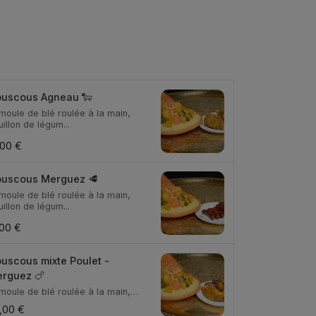
uscous Agneau 🐑
moule de blé roulée à la main,
illon de légum...
,00 €
uscous Merguez 🥩
moule de blé roulée à la main,
illon de légum...
,00 €
uscous mixte Poulet -
rguez 🍗
moule de blé roulée à la main,
illon de légum...
,00 €