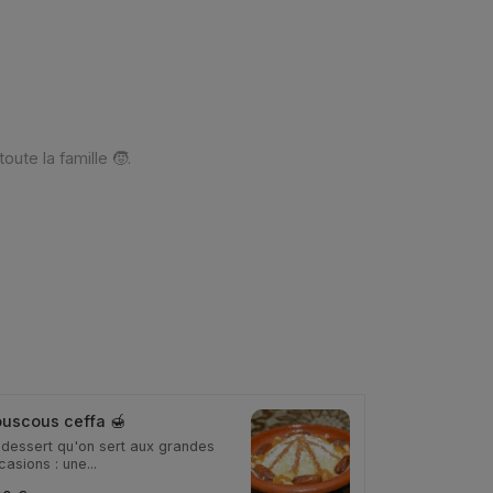
te la famille 🧒.
uscous ceffa 🍯
 dessert qu'on sert aux grandes
asions : une...