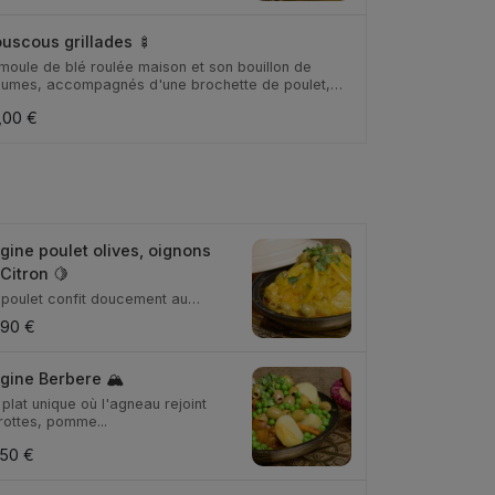
uscous grillades 🍢
moule de blé roulée maison et son bouillon de
gumes, accompagnés d'une brochette de poulet,
n...
,00 €
gine poulet olives, oignons
 Citron 🍋
 poulet confit doucement au
tact des olives c...
,90 €
gine Berbere 🏔️
plat unique où l'agneau rejoint
rottes, pomme...
,50 €