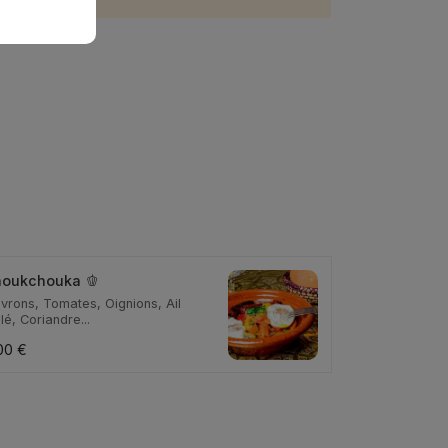
oukchouka 🫑
ivrons, Tomates, Oignions, Ail
llé, Coriandre...
00 €